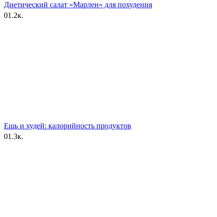
Диетический салат «Марлен» для похудения
0
1.2к.
Ешь и худей: калорийность продуктов
0
1.3к.