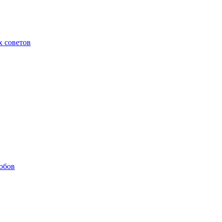
х советов
обов