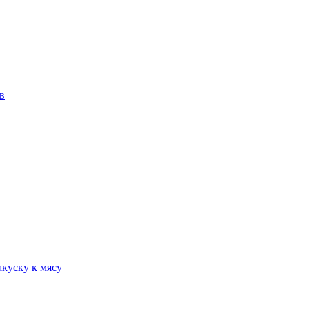
в
куску к мясу