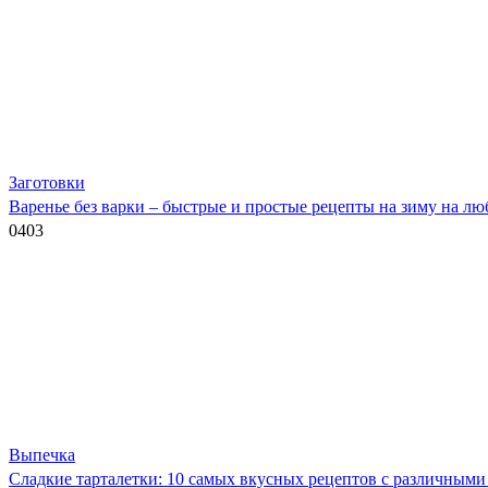
Заготовки
Варенье без варки – быстрые и простые рецепты на зиму на лю
0
403
Выпечка
Сладкие тарталетки: 10 самых вкусных рецептов с различным