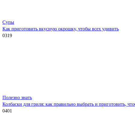
Супы
Как приготовить вкусную окрошку, чтобы всех удивить
0
319
Полезно знать
Колбаски для гриля: как правильно выбрать и приготовить, ч
0
401