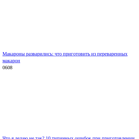
Макароны разварились: что приготовить из переваренных
макарон
0
608
Что я делаю не так? 10 типичных ошибок при приготовлении