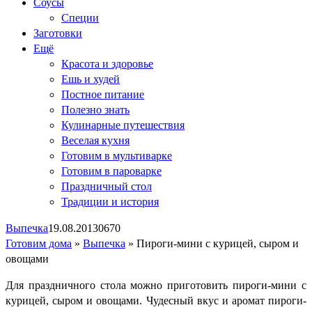
Соусы
Специи
Заготовки
Ещё
Красота и здоровье
Ешь и худей
Постное питание
Полезно знать
Кулинарные путешествия
Веселая кухня
Готовим в мультиварке
Готовим в пароварке
Праздничный стол
Традиции и история
Выпечка
19.08.2013
0
670
Готовим дома
»
Выпечка
»
Пироги-мини с курицей, сыром и
овощами
Для праздничного стола можно приготовить пироги-мини с
курицей, сыром и овощами. Чудесный вкус и аромат пироги-