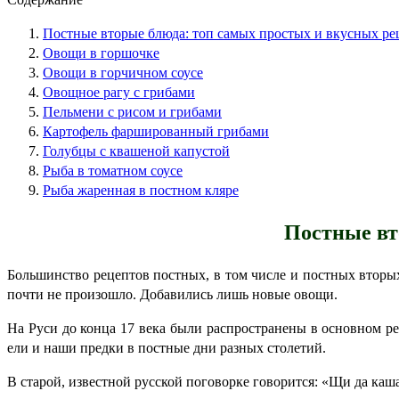
Постные вторые блюда: топ самых простых и вкусных ре
Овощи в горшочке
Овощи в горчичном соусе
Овощное рагу с грибами
Пельмени с рисом и грибами
Картофель фаршированный грибами
Голубцы с квашеной капустой
Рыба в томатном соусе
Рыба жаренная в постном кляре
Постные вт
Большинство рецептов постных, в том числе и постных вторых
почти не произошло. Добавились лишь новые овощи.
На Руси до конца 17 века были распространены в основном ре
ели и наши предки в постные дни разных столетий.
В старой, известной русской поговорке говорится: «Щи да каш