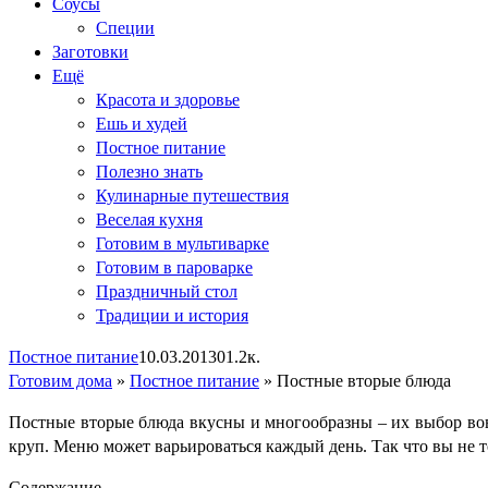
Соусы
Специи
Заготовки
Ещё
Красота и здоровье
Ешь и худей
Постное питание
Полезно знать
Кулинарные путешествия
Веселая кухня
Готовим в мультиварке
Готовим в пароварке
Праздничный стол
Традиции и история
Постное питание
10.03.2013
0
1.2к.
Готовим дома
»
Постное питание
»
Постные вторые блюда
Постные вторые блюда вкусны и многообразны – их выбор вовс
круп. Меню может варьироваться каждый день. Так что вы не т
Содержание