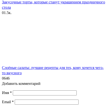
Закусочные торты, которые станут украшением праздничного
стола
0
1.5к.
Слоёные салаты: лучшие рецепты для тех, кому хочется чего-
то вкусного
0
646
Добавить комментарий
Имя
*
Email
*