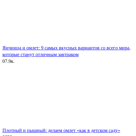
Яичница и омлет: 9 самых вкусных вариантов со всего мира,
которые станут отличным завтраком
0
7.9к.
Плотный и пышный: делаем омлет «как в детском саду»