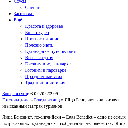
Соусы
Специи
Заготовки
Ещё
Красота и здоровье
Ешь и худей
Постное питание
Полезно знать
Кулинарные путешествия
Веселая кухня
Готовим в мультиварке
Готовим в пароварке
Праздничный стол
Традиции и история
Блюда из яиц
03.02.2022
0
909
Готовим дома
»
Блюда из яиц
»
Яйца Бенедикт: как готовят
изысканный завтрак гурманов
Яйца Бенедикт, по-английски – Eggs Benedict – одно из самых
потрясающих кулинарных изобретений человечества. Яйца