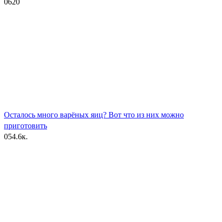
0
620
Осталось много варёных яиц? Вот что из них можно
приготовить
0
54.6к.