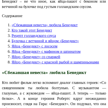
Бенедикт – не что иное, как яйца-пашот с беконом или
ветчиной на булочке под густым голландским соусом.
Содержание
«Сбежавшая невеста» любила Бенедикт
Кто такой этот Бенедикт
Рецепт голландского соуса
Булочка с ветчиной и яйцом «Бенедикт»
Яйца «Бенедикт» с лососем
Яйца «Бенедикт» с мафином и шпинатом
Яйцо «Бенедикт» со спаржей
Яйцо «Бенедикт» с красной рыбой и шампиньонами
«Сбежавшая невеста» любила Бенедикт
Кто любит фильм легко вспомнит диалог главных героев: «Со
священником ты любила болтунью. С музыкантом —
глазунью, а с жуковедом — яйца-пашот. А теперь — только
белки». А в конце героиня Робертс вдруг неожиданно
произносит, глядя на Гира: «Бенедикт». Он подумал, что она