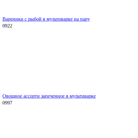
Вареники с рыбой в мультиварке на пару
0
922
Овощное ассорти запеченное в мультиварке
0
997