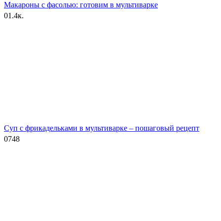
Макароны с фасолью: готовим в мультиварке
0
1.4к.
Суп с фрикадельками в мультиварке – пошаговый рецепт
0
748