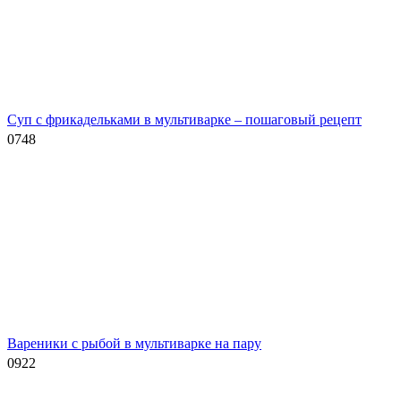
Суп с фрикадельками в мультиварке – пошаговый рецепт
0
748
Вареники с рыбой в мультиварке на пару
0
922