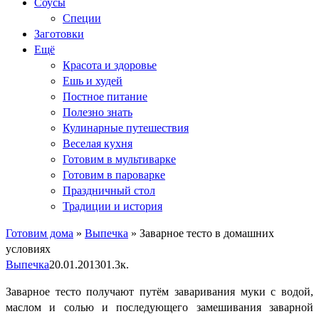
Соусы
Специи
Заготовки
Ещё
Красота и здоровье
Ешь и худей
Постное питание
Полезно знать
Кулинарные путешествия
Веселая кухня
Готовим в мультиварке
Готовим в пароварке
Праздничный стол
Традиции и история
Готовим дома
»
Выпечка
»
Заварное тесто в домашних
условиях
Выпечка
20.01.2013
0
1.3к.
Заварное тесто получают путём заваривания муки с водой,
маслом и солью и последующего замешивания заварной