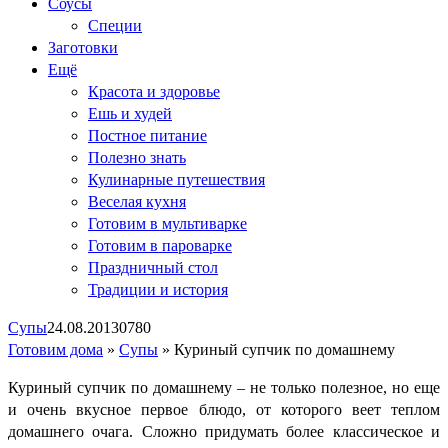
Соусы
Специи
Заготовки
Ещё
Красота и здоровье
Ешь и худей
Постное питание
Полезно знать
Кулинарные путешествия
Веселая кухня
Готовим в мультиварке
Готовим в пароварке
Праздничный стол
Традиции и история
Супы
24.08.2013
0
780
Готовим дома
»
Супы
»
Куриный супчик по домашнему
Куриный супчик по домашнему – не только полезное, но еще
и очень вкусное первое блюдо, от которого веет теплом
домашнего очага. Сложно придумать более классическое и