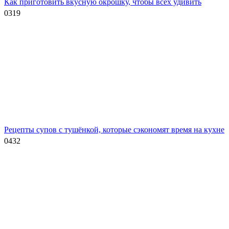
Как приготовить вкусную окрошку, чтобы всех удивить
0
319
Рецепты супов с тушёнкой, которые сэкономят время на кухне
0
432