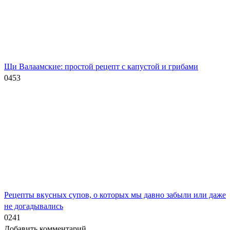
Щи Валаамские: простой рецепт с капустой и грибами
0
453
Рецепты вкусных супов, о которых мы давно забыли или даже
не догадывались
0
241
Добавить комментарий