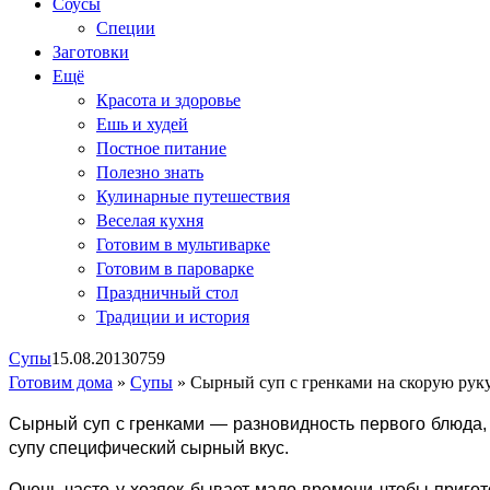
Соусы
Специи
Заготовки
Ещё
Красота и здоровье
Ешь и худей
Постное питание
Полезно знать
Кулинарные путешествия
Веселая кухня
Готовим в мультиварке
Готовим в пароварке
Праздничный стол
Традиции и история
Супы
15.08.2013
0
759
Готовим дома
»
Супы
»
Сырный суп с гренками на скорую рук
Сырный суп с гренками — разновидность первого блюда, 
супу специфический сырный вкус.
Очень часто у хозяек бывает мало времени чтобы пригото