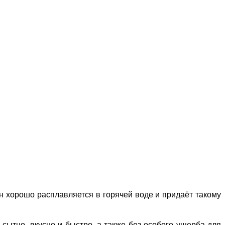
н хорошо расплавляется в горячей воде и придаёт такому
 сытно, вкусно и быстро, а также без особого ущерба для