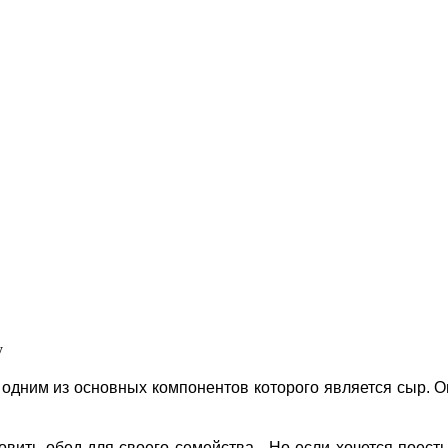
у
одним из основных компонентов которого является сыр. О
вить обед для своего семейства. Но если хочется поесть