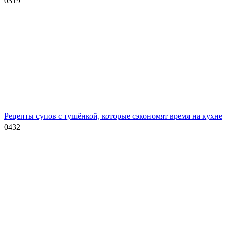
0
319
Рецепты супов с тушёнкой, которые сэкономят время на кухне
0
432