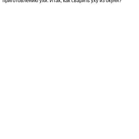
приготовлению ухи. Итак, как сварить уху из окуня?