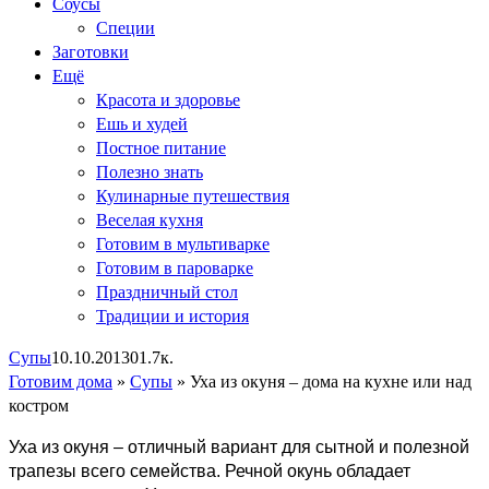
Соусы
Специи
Заготовки
Ещё
Красота и здоровье
Ешь и худей
Постное питание
Полезно знать
Кулинарные путешествия
Веселая кухня
Готовим в мультиварке
Готовим в пароварке
Праздничный стол
Традиции и история
Супы
10.10.2013
0
1.7к.
Готовим дома
»
Супы
»
Уха из окуня – дома на кухне или над
костром
Уха из окуня – отличный вариант для сытной и полезной
трапезы всего семейства. Речной окунь обладает